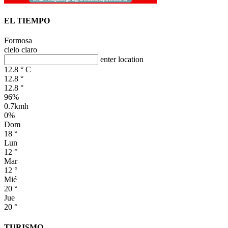
EL TIEMPO
Formosa
cielo claro
enter location
12.8
°
C
12.8
°
12.8
°
96%
0.7kmh
0%
Dom
18
°
Lun
12
°
Mar
12
°
Mié
20
°
Jue
20
°
TURISMO