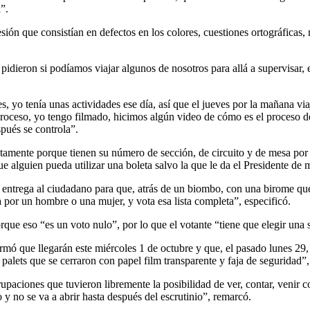
”.
sión que consistían en defectos en los colores, cuestiones ortográficas, 
s pidieron si podíamos viajar algunos de nosotros para allá a supervisar,
 yo tenía unas actividades ese día, así que el jueves por la mañana via
proceso, yo tengo filmado, hicimos algún video de cómo es el proceso d
pués se controla”.
stamente porque tienen su número de sección, de circuito y de mesa por
ue alguien pueda utilizar una boleta salvo la que le da el Presidente d
 la entrega al ciudadano para que, atrás de un biombo, con una birome que
a por un hombre o una mujer, y vota esa lista completa”, especificó.
rque eso “es un voto nulo”, por lo que el votante “tiene que elegir una 
irmó que llegarán este miércoles 1 de octubre y que, el pasado lunes 29,
palets que se cerraron con papel film transparente y faja de seguridad”, 
paciones que tuvieron libremente la posibilidad de ver, contar, venir con
o y no se va a abrir hasta después del escrutinio”, remarcó.