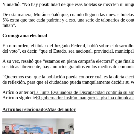
Y añadió: “No hay posibilidad de que esas boletas se mezclen ni ningún
De esta manera, Morán señaló que, cuando lleguen las nuevas boletas 
5% extra que trae cada padrón; y a eso, una serie de talonarios de con
faltan”.
Cronograma electoral
En otro orden, el titular del Juzgado Federal, habló sobre el desarroll
del voto”, es decir, “que el Estado, sea nacional, provincial, municipal
A su vez, resaltó que “estamos en plena campaña electoral” que finali
sus ideas libremente, hay anuncios gratuitos en los medios de comunica
“Queremos eso, que la población pueda conocer cuál es la oferta elect
de reflexión, para que el ciudadano pueda tranquilamente decidir su vo
Artículo anterior
La Junta Evaluadora de Discapacidad continúa su ampl
Artículo siguiente
El gobernador Insfrán inauguró la piscina olímpica c
Artículos relacionados
Más del autor