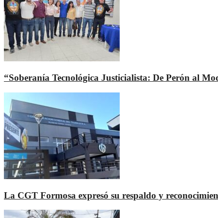
“Soberanía Tecnológica Justicialista: De Perón al M
La CGT Formosa expresó su respaldo y reconocimiento