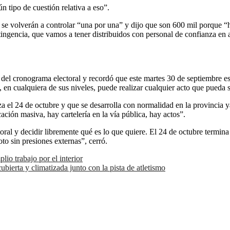
 tipo de cuestión relativa a eso”.
se volverán a controlar “una por una” y dijo que son 600 mil porque “h
tingencia, que vamos a tener distribuidos con personal de confianza en a
o del cronograma electoral y recordó que este martes 30 de septiembre es 
, en cualquiera de sus niveles, puede realizar cualquier acto que pueda se
za el 24 de octubre y que se desarrolla con normalidad en la provincia 
ción masiva, hay cartelería en la vía pública, hay actos”.
oral y decidir libremente qué es lo que quiere. El 24 de octubre termin
to sin presiones externas”, cerró.
io trabajo por el interior
ubierta y climatizada junto con la pista de atletismo