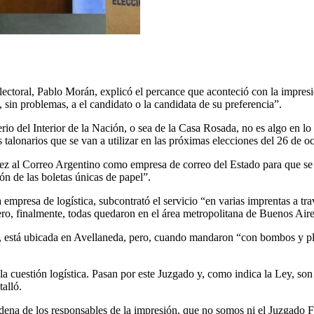
electoral, Pablo Morán, explicó el percance que aconteció con la impres
 sin problemas, a el candidato o la candidata de su preferencia”.
o del Interior de la Nación, o sea de la Casa Rosada, no es algo en lo 
s talonarios que se van a utilizar en las próximas elecciones del 26 de oc
vez al Correo Argentino como empresa de correo del Estado para que se e
ión de las boletas únicas de papel”.
mpresa de logística, subcontrató el servicio “en varias imprentas a tra
 pero, finalmente, todas quedaron en el área metropolitana de Buenos Ai
r, está ubicada en Avellaneda, pero, cuando mandaron “con bombos y plat
 cuestión logística. Pasan por este Juzgado y, como indica la Ley, son 
talló.
adena de los responsables de la impresión, que no somos ni el Juzgado F