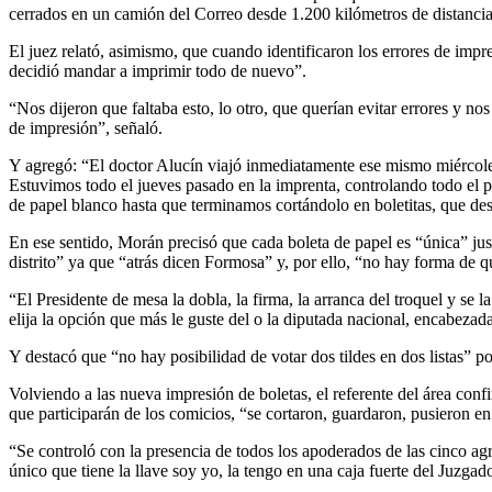
cerrados en un camión del Correo desde 1.200 kilómetros de distancia
El juez relató, asimismo, que cuando identificaron los errores de impre
decidió mandar a imprimir todo de nuevo”.
“Nos dijeron que faltaba esto, lo otro, que querían evitar errores y no
de impresión”, señaló.
Y agregó: “El doctor Alucín viajó inmediatamente ese mismo miércoles,
Estuvimos todo el jueves pasado en la imprenta, controlando todo el 
de papel blanco hasta que terminamos cortándolo en boletitas, que des
En ese sentido, Morán precisó que cada boleta de papel es “única” ju
distrito” ya que “atrás dicen Formosa” y, por ello, “no hay forma de q
“El Presidente de mesa la dobla, la firma, la arranca del troquel y se
elija la opción que más le guste del o la diputada nacional, encabezad
Y destacó que “no hay posibilidad de votar dos tildes en dos listas” po
Volviendo a las nueva impresión de boletas, el referente del área conf
que participarán de los comicios, “se cortaron, guardaron, pusieron en 
“Se controló con la presencia de todos los apoderados de las cinco agru
único que tiene la llave soy yo, la tengo en una caja fuerte del Juzgad