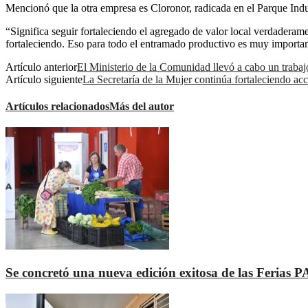
Mencionó que la otra empresa es Cloronor, radicada en el Parque Indust
“Significa seguir fortaleciendo el agregado de valor local verdaderam
fortaleciendo. Eso para todo el entramado productivo es muy importa
Artículo anterior
El Ministerio de la Comunidad llevó a cabo un trabajo
Artículo siguiente
La Secretaría de la Mujer continúa fortaleciendo acc
Artículos relacionados
Más del autor
Se concretó una nueva edición exitosa de las Ferias 