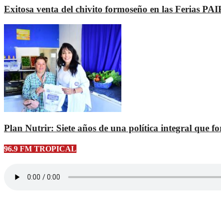
Exitosa venta del chivito formoseño en las Ferias PA
Plan Nutrir: Siete años de una política integral que fo
96.9 FM TROPICAL