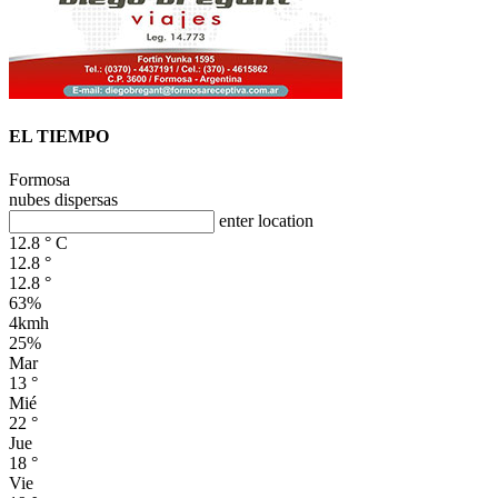
EL TIEMPO
Formosa
nubes dispersas
enter location
12.8
°
C
12.8
°
12.8
°
63%
4kmh
25%
Mar
13
°
Mié
22
°
Jue
18
°
Vie