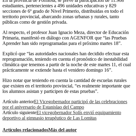
En la provincia de Formosa, se prevé la participación de 11.908
estudiantes, pertenecientes a 496 unidades educativas y 829
secciones de 6º grado de Nivel Primerio, distribuidas en todo el
territorio provincial, abarcando zonas urbanas y rurales, tanto
públicas como de gestión privada.
Al respecto, el profesor Juan Ignacio Meza, director de Educación
Primaria, manifestó en diálogo con AGENFOR que “las Pruebas
Aprender han sido reprogramadas para el próximo martes 18”.
Explicó que “las autoridades nacionales han decidido efectuar esta
reprogramación, teniendo en cuenta el pronóstico de inestabilidad
climática que tenemos a partir de la noche de este martes 11, el cual
prácticamente se extiende hasta el venidero domingo 16”.
Hizo notar que teniendo en cuenta la cantidad de escuelas rurales
que existen en el territorio provincial, “es realmente importante que
los alumnos asistan y participen de estas pruebas”.
Artículo anterior
El Vicegobernador participó de las celebraciones
por el aniversario de Estanislao del Campo
Artículo siguiente
El vicegobernador Solís envió equipamiento
deportivo al gimnasio terapéutico de Las Lomitas
Artículos relacionados
Más del autor