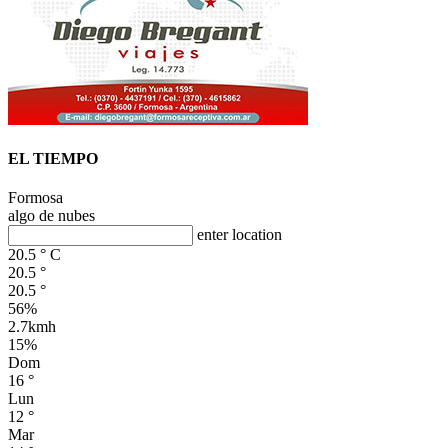
EL TIEMPO
Formosa
algo de nubes
enter location
20.5
°
C
20.5
°
20.5
°
56%
2.7kmh
15%
Dom
16
°
Lun
12
°
Mar