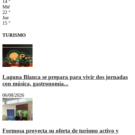
14
°
Mié
22
°
Jue
15
°
TURISMO
Laguna Blanca se prepara para vivir dos jornadas
con música, gastronomía...
06/08/2026
Formosa proyecta su oferta de turismo activo y