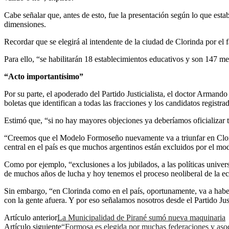
Cabe señalar que, antes de esto, fue la presentación según lo que estab
dimensiones.
Recordar que se elegirá al intendente de la ciudad de Clorinda por el
Para ello, “se habilitarán 18 establecimientos educativos y son 147 mes
“Acto importantísimo”
Por su parte, el apoderado del Partido Justicialista, el doctor Armando
boletas que identifican a todas las fracciones y los candidatos registra
Estimó que, “si no hay mayores objeciones ya deberíamos oficializar t
“Creemos que el Modelo Formoseño nuevamente va a triunfar en Clorind
central en el país es que muchos argentinos están excluidos por el mod
Como por ejemplo, “exclusiones a los jubilados, a las políticas univers
de muchos años de lucha y hoy tenemos el proceso neoliberal de la ec
Sin embargo, “en Clorinda como en el país, oportunamente, va a habe
con la gente afuera. Y por eso señalamos nosotros desde el Partido Ju
Artículo anterior
La Municipalidad de Pirané sumó nueva maquinaria
Artículo siguiente
“Formosa es elegida por muchas federaciones y asoc