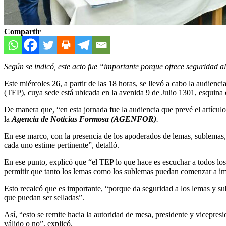
Compartir
Según se indicó, este acto fue “importante porque ofrece seguridad al
Este miércoles 26, a partir de las 18 horas, se llevó a cabo la audienc
(TEP), cuya sede está ubicada en la avenida 9 de Julio 1301, esquina 
De manera que, “en esta jornada fue la audiencia que prevé el artícul
la
Agencia de Noticias Formosa (AGENFOR)
.
En ese marco, con la presencia de los apoderados de lemas, sublemas, e
cada uno estime pertinente”, detalló.
En ese punto, explicó que “el TEP lo que hace es escuchar a todos los 
permitir que tanto los lemas como los sublemas puedan comenzar a impr
Esto recalcó que es importante, “porque da seguridad a los lemas y su
que puedan ser selladas”.
Así, “esto se remite hacia la autoridad de mesa, presidente y vicepres
válido o no”, explicó.