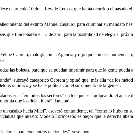
lece el artículo 10 de la Ley de Lemas, que había ocurrido el pasado el lu
 fallecimiento del extinto Manuel Celauro, para culminar su mandato has
as que funcionarán el 13 de abril para la posibilidad de elegir al próxi
 Felipe Cabrera, dialogó con la Agencia y dijo que con esta audiencia, q
dos”.
odas las boletas, para que se puedan imprimir para que la gente pueda a
a”, subrayó categórico Cabrera y opinó que, más allá “de los métodos e
elo económico y se hace política con el sufrimiento de la gente”.
itarias, y así en todos los sectores” en los que está golpeando el ajust
onomía que los deja afuera”, lamentó.
r un castigo hacia Milei”, aseveró contundente, tal “como lo hubo en 
sticialista que nuestro Modelo Formoseño es mejor que la derecha libera
iaciones para encuentros nacionales”, sostienen