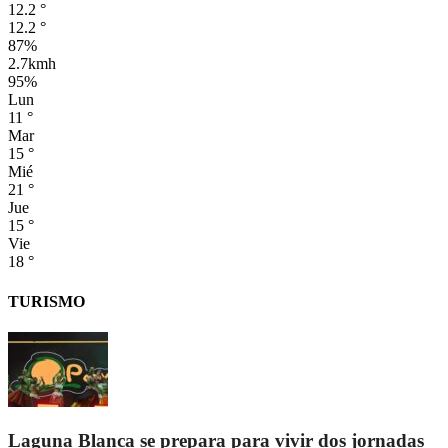
12.2
°
12.2
°
87%
2.7kmh
95%
Lun
11
°
Mar
15
°
Mié
21
°
Jue
15
°
Vie
18
°
TURISMO
Laguna Blanca se prepara para vivir dos jornadas