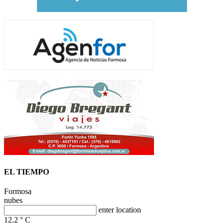
EL TIEMPO
Formosa
nubes
enter location
12.2
°
C