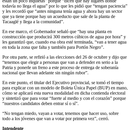
están un poco inquietas” porque “dicen que hay lugares donde
todavía no llega el agua” por lo que les pidió que “tengan paciencia”
y les recordó que “antes ninguna tenía agua y ahora hay un sector
que ya tiene porque hay un acueducto que sale de la planta de
Tacaaglé y llega a la comunidad”.
En ese marco, el Gobernador señaló que “hay una planta en
construcción que producirá 300 metros cúbicos de agua por hora” y
les garantizó que, cuando esa obra esté terminada, “van a tener agua
en toda la zona que falta y también para Portón Negro”.
Por otra parte, se refirió a las elecciones del 26 de octubre y dijo que
“tenemos que elegir a personas que van a defender en serio a la
Patria y ponerle un freno a este proceso de entrega de soberanía
nacional que llevan adelante sin ningún rubor”.
En este punto, el titular del Ejecutivo provincial, se tomó el tiempo
para explicar con un modelo de Boleta Única Papel (BUP) en mano,
cómo se aplicará esta nueva modalidad en dicha contienda electoral
y sintetizó que para votar “fuerte al medio y con el corazón” porque
“nuestros candidatos deben entrar sí o sí”.
“No tengan miedo, vayan a votar, tenemos que hacer uso, sobre
todo a los jóvenes que van a votar por primera vez”, cerró.
Intendente