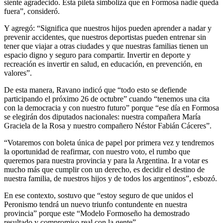
siente agradecido. Esta pileta simboliza que en Formosa nadie queda
fuera”, consideró.
Y agregó: “Significa que nuestros hijos pueden aprender a nadar y
prevenir accidentes, que nuestros deportistas pueden entrenar sin
tener que viajar a otras ciudades y que nuestras familias tienen un
espacio digno y seguro para compartir. Invertir en deporte y
recreación es invertir en salud, en educación, en prevención, en
valores”.
De esta manera, Ravano indicó que “todo esto se defiende
participando el próximo 26 de octubre” cuando “tenemos una cita
con la democracia y con nuestro futuro” porque “ese día en Formosa
se elegirán dos diputados nacionales: nuestra compañera María
Graciela de la Rosa y nuestro compañero Néstor Fabián Cáceres”.
“Votaremos con boleta única de papel por primera vez y tendremos
la oportunidad de reafirmar, con nuestro voto, el rumbo que
queremos para nuestra provincia y para la Argentina. Ir a votar es
mucho más que cumplir con un derecho, es decidir el destino de
nuestra familia, de nuestros hijos y de todos los argentinos”, esbozó.
En ese contexto, sostuvo que “estoy seguro de que unidos el
Peronismo tendrá un nuevo triunfo contundente en nuestra
provincia” porque este “Modelo Formoseño ha demostrado
resultado y compromiso real con la gente”.