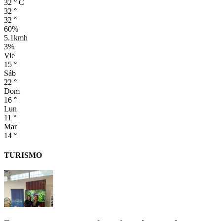
32
°
C
32
°
32
°
60%
5.1kmh
3%
Vie
15
°
Sáb
22
°
Dom
16
°
Lun
11
°
Mar
14
°
TURISMO