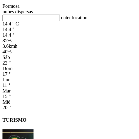
Formosa
nubes dispersas
enter location
14.4
°
C
14.4
°
14.4
°
85%
3.6kmh
40%
Sáb
22
°
Dom
17
°
Lun
11
°
Mar
15
°
Mié
20
°
TURISMO